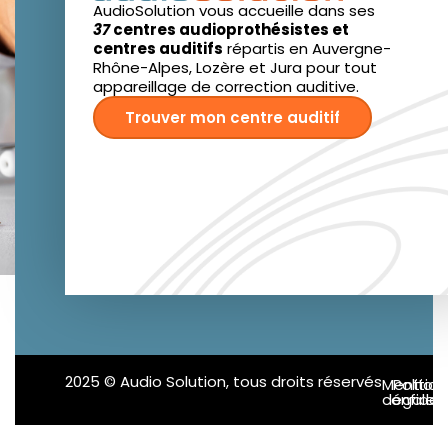
AudioSolution vous accueille dans ses
37
centres audioprothésistes et
centres auditifs
répartis en Auvergne-
Rhône-Alpes, Lozère et Jura pour tout
appareillage de correction auditive.
Trouver mon centre auditif
2025 © Audio Solution, tous droits réservés
Mention
Politiq
confident
légales