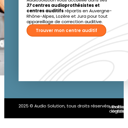
37
centres audioprothésistes et
centres auditifs
répartis en Auvergne-
Rhône-Alpes, Lozère et Jura pour tout
appareillage de correction auditive.
Trouver mon centre auditif
2025 © Audio Solution, tous droits réservés
Mention
Politiq
confident
légales