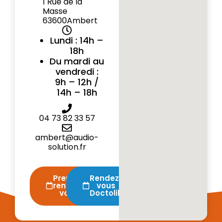
1 Rue de la
Masse
63600
Ambert
Lundi : 14h –
18h
Du mardi au
vendredi :
9h – 12h /
14h – 18h
04 73 82 33 57
ambert@audio-
solution.fr
Prendre
Rendez-
rendez-
vous
vous
Doctolib