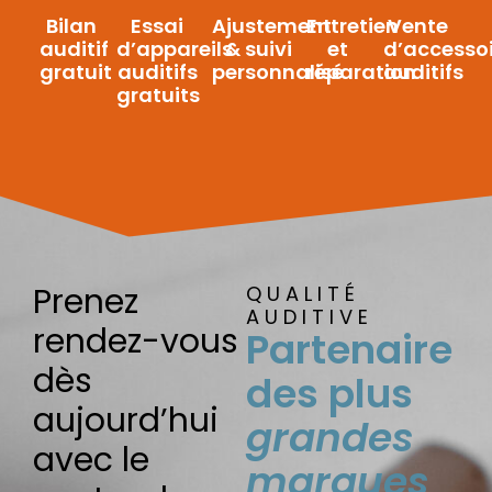
Bilan
Essai
Ajustement
Entretien
Vente
auditif
d’appareils
& suivi
et
d’accessoi
gratuit
auditifs
personnalisé
réparation
auditifs
gratuits
Prenez
QUALITÉ
AUDITIVE
rendez-vous
Partenaire
dès
des plus
aujourd’hui
grandes
avec le
marques