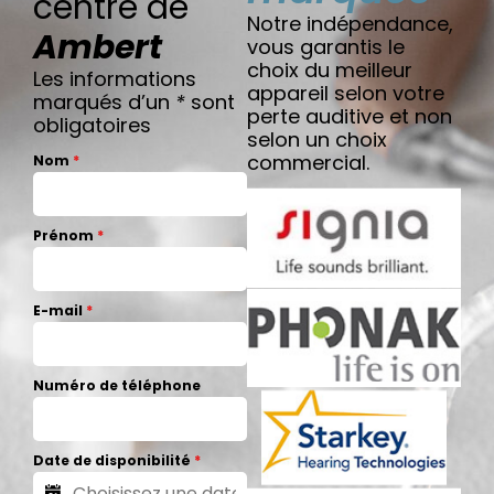
centre de
Notre indépendance,
Ambert
vous garantis le
choix du meilleur
Les informations
appareil selon votre
marqués d’un
*
sont
perte auditive et non
obligatoires
selon un choix
commercial.
Nom
*
Prénom
*
E-mail
*
Numéro de téléphone
Date de disponibilité
*