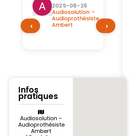
2025-08-26
Audiosolution –
Audioprothésiste
‹
›
Ambert
“
eco
l
c
Infos
pratiques
Audiosolution –
Audioprothésiste
Ambert