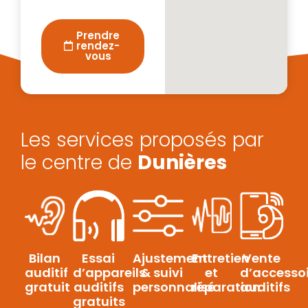
Prendre
rendez-
vous
Les services proposés par
le centre de
Dunières
Bilan
Essai
Ajustement
Entretien
Vente
auditif
d’appareils
& suivi
et
d’accessoi
gratuit
auditifs
personnalisé
réparation
auditifs
gratuits