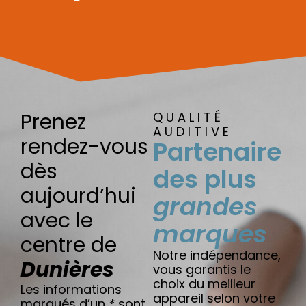
Prenez
QUALITÉ
AUDITIVE
rendez-vous
Partenaire
dès
des plus
aujourd’hui
grandes
avec le
marques
centre de
Notre indépendance,
Dunières
vous garantis le
choix du meilleur
Les informations
appareil selon votre
marqués d’un
*
sont