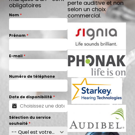
perte auditive et non
obligatoires
selon un choix
commercial.
Nom
*
Prénom
*
E-mail
*
Numéro de téléphone
Date de disponibilité
*
Sélection du service
souhaité
*
-- Quel est votre besoin --