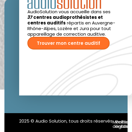
AudioSolution vous accueille dans ses
37
centres audioprothésistes et
centres auditifs
répartis en Auvergne-
Rhône-Alpes, Lozère et Jura pour tout
appareillage de correction auditive.
Trouver mon centre auditif
2025 © Audio Solution, tous droits réservés
Mention
Politiq
confident
légales