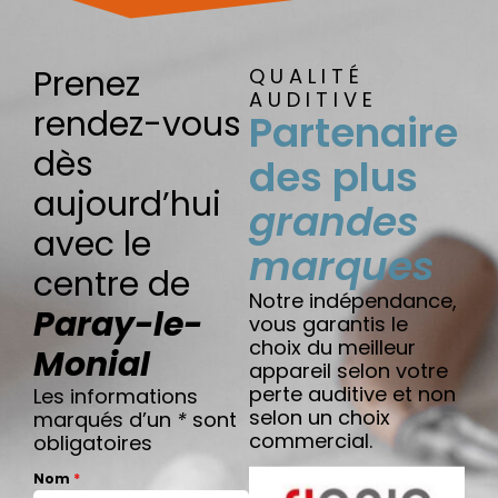
Prenez
QUALITÉ
AUDITIVE
rendez-vous
Partenaire
dès
des plus
aujourd’hui
grandes
avec le
marques
centre de
Notre indépendance,
Paray-le-
vous garantis le
choix du meilleur
Monial
appareil selon votre
perte auditive et non
Les informations
selon un choix
marqués d’un
*
sont
commercial.
obligatoires
Nom
*