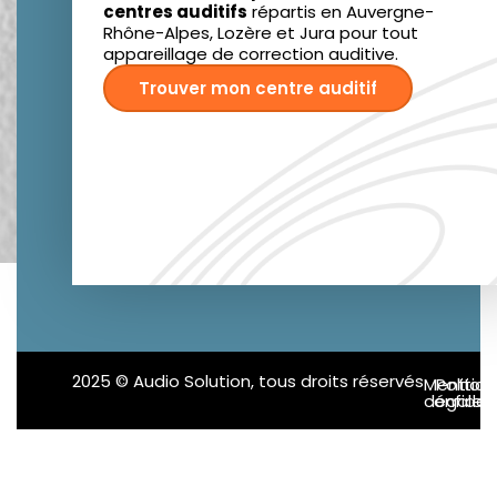
centres auditifs
répartis en Auvergne-
Rhône-Alpes, Lozère et Jura pour tout
appareillage de correction auditive.
Trouver mon centre auditif
2025 © Audio Solution, tous droits réservés
Mention
Politiq
confident
légales