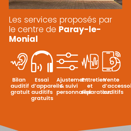
Les services proposés par
le centre de
Paray-le-
Monial
Bilan
Essai
Ajustement
Entretien
Vente
auditif
d’appareils
& suivi
et
d’accessoi
gratuit
auditifs
personnalisé
réparation
auditifs
gratuits