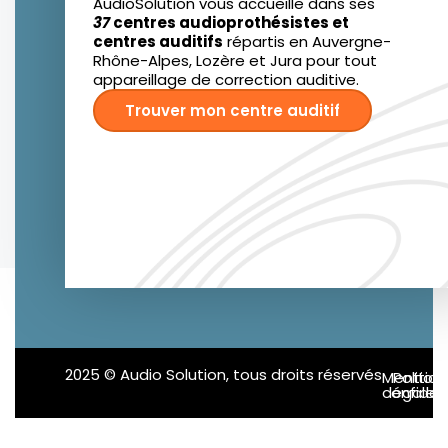
AudioSolution vous accueille dans ses
37
centres audioprothésistes et
centres auditifs
répartis en Auvergne-
Rhône-Alpes, Lozère et Jura pour tout
appareillage de correction auditive.
Trouver mon centre auditif
2025 © Audio Solution, tous droits réservés
Mention
Politiq
confident
légales